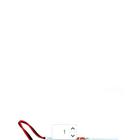
600
3,6 V
NiMh
mAh
17,95 €
Menge
zzgl.MwSt.:
21,36 €