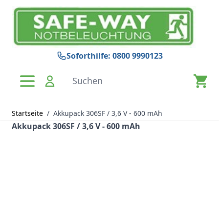
Zum Inhalt springen
Soforthilfe: 0800 9990123
Suchen
Startseite
/
Akkupack 306SF / 3,6 V - 600 mAh
Akkupack 306SF / 3,6 V - 600 mAh