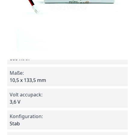
Batterie ohne Anschlußkabel, separat bestellen
siehe "Verwandt". zB.
Steckverbindung PL04
Spezifikationen
Reference
306SF
Amperage:
600 mAh
Maße:
10,5 x 133,5 mm
Volt accupack:
3,6 V
Konfiguration:
Stab