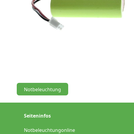
Maße:
50x27x27 mm
Volt accupack:
3,6 V
Konfiguration:
Dreieck
Chemie:
NiMh
Notbeleuchtung
Seiteninfos
Notbeleuchtungonline