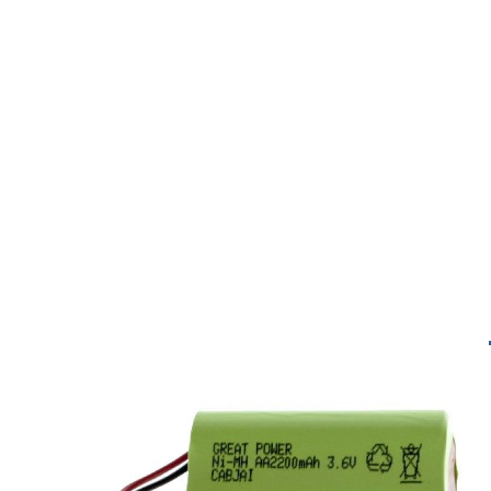
Spezifikationen
Reference
5502001
Amperage:
2200 mAh