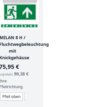
MILAN 8 H /
Fluchtwegbeleuchtung
mit
Knickgehäuse
75,95 €
90,38 €
zzgl.MwSt.
Ihre
Pfeilrichtung
Pfeil oben
Pfeil schräg nach oben
Pfeil schräg nach
Ihre Pfeilrichtung