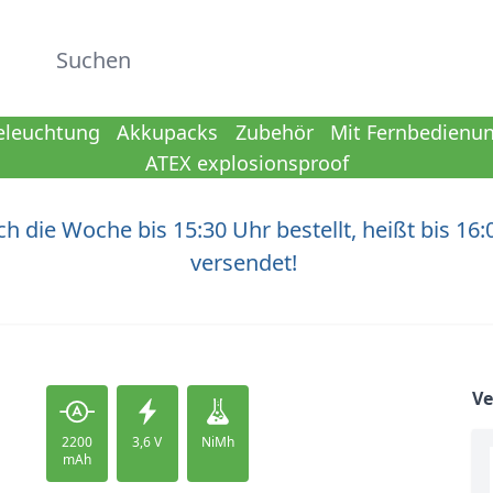
Suchen
eleuchtung
Akkupacks
Zubehör
Mit Fernbedienu
ATEX explosionsproof
h die Woche bis 15:30 Uhr bestellt, heißt bis 16:
versendet!
V
2200
3,6 V
NiMh
mAh