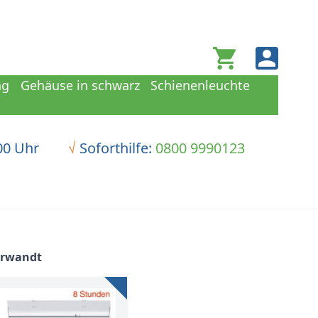
Warenkorb
ng
Gehäuse in schwarz
Schienenleuchte
00 Uhr
√
Soforthilfe:
0800 9990123
erwandt