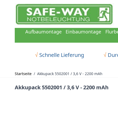
Zum Inhalt springen
Aufbaumontage
Einbaumontage
Flurb
√
Schnelle Lieferung
√
Durc
Startseite
/
Akkupack 5502001 / 3,6 V - 2200 mAh
Akkupack 5502001 / 3,6 V - 2200 mAh