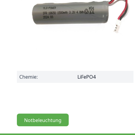
Reference
81106
Amperage:
1500 mAh
Maße:
18 x 65 mm
Volt accupack:
3,2 V
Konfiguration:
Stab
Chemie:
LiFePO4
Notbeleuchtung