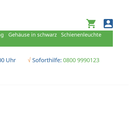
Warenkorb
ng
Gehäuse in schwarz
Schienenleuchte
00 Uhr
√
Soforthilfe:
0800 9990123