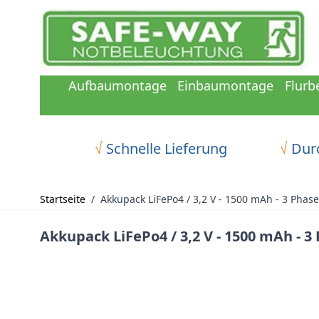
Zum Inhalt springen
Aufbaumontage
Einbaumontage
Flurb
√
Schnelle Lieferung
√
Durc
Startseite
/
Akkupack LiFePo4 / 3,2 V - 1500 mAh - 3 Phas
Akkupack LiFePo4 / 3,2 V - 1500 mAh - 3