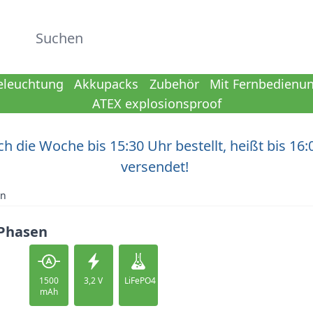
Suchen
eleuchtung
Akkupacks
Zubehör
Mit Fernbedienu
ATEX explosionsproof
h die Woche bis 15:30 Uhr bestellt, heißt bis 16:
versendet!
en
 Phasen
1500
3,2 V
LiFePO4
mAh