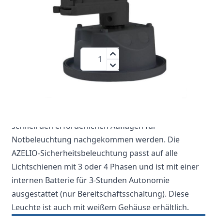
220 V
3 W
134 lm
IP20
74,95 €
Menge
zzgl.MwSt.:
89,19 €
Diese Schienennotbeleuchtung hat den Vorteil, dass
sie einfach in bereits vorhandenen Lichtschienen zu
montieren ist. Dadurch kann auch noch nachträglich
schnell den erforderlichen Auflagen für
Notbeleuchtung nachgekommen werden. Die
AZELIO-Sicherheitsbeleuchtung passt auf alle
Lichtschienen mit 3 oder 4 Phasen und ist mit einer
internen Batterie für 3-Stunden Autonomie
ausgestattet (nur Bereitschaftsschaltung). Diese
Leuchte ist auch mit weißem Gehäuse erhältlich.