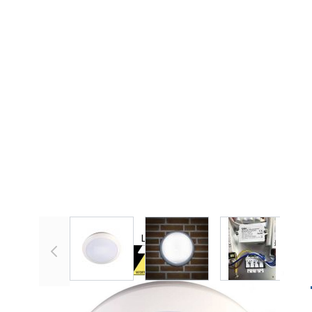
View larger image
View larger image
View large
Spezifikationen