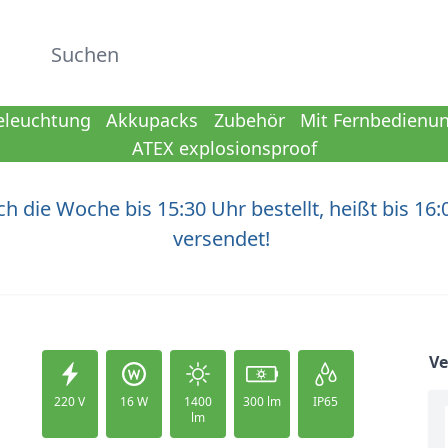
Suchen
eleuchtung
Akkupacks
Zubehör
Mit Fernbedienu
ATEX explosionsproof
h die Woche bis 15:30 Uhr bestellt, heißt bis 16:
versendet!
V
220 V
16 W
1400
300 lm
IP65
lm