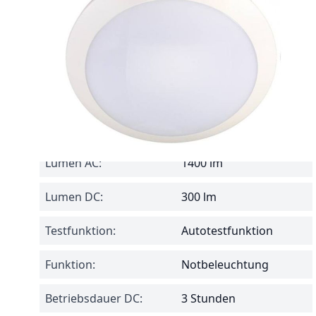
Reference
51063
Einstellung:
Dauer- oder
Bereitschaftsschaltung
Netzspannung:
220 V
Leistung:
16 W
Lumen AC:
1400 lm
Lumen DC:
300 lm
Testfunktion:
Autotestfunktion
Funktion:
Notbeleuchtung
Betriebsdauer DC:
3 Stunden