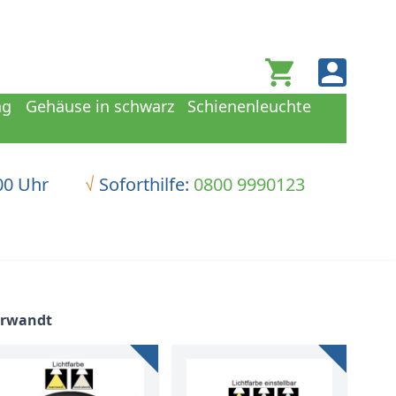
Warenkorb
ng
Gehäuse in schwarz
Schienenleuchte
00 Uhr
√
Soforthilfe:
0800 9990123
erwandt