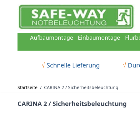
Zum Inhalt springen
Aufbaumontage
Einbaumontage
Flurb
√
Schnelle Lieferung
√
Durc
Startseite
/
CARINA 2 / Sicherheitsbeleuchtung
CARINA 2 / Sicherheitsbeleuchtung