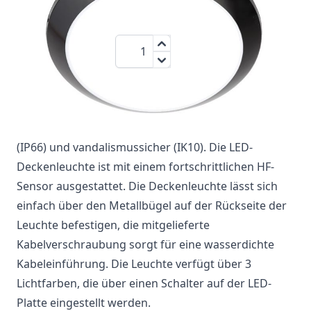
44,95 €
Menge
zzgl.MwSt.:
53,49 €
Vielseitige LED-Deckenleuchte 16W mit Opalschirm.
Das robuste Gehäuse besteht aus verstärktem
Polycarbonat und macht die Leuchte wasserdicht
(IP66) und vandalismussicher (IK10). Die LED-
Deckenleuchte ist mit einem fortschrittlichen HF-
Sensor ausgestattet. Die Deckenleuchte lässt sich
einfach über den Metallbügel auf der Rückseite der
Leuchte befestigen, die mitgelieferte
Kabelverschraubung sorgt für eine wasserdichte
Kabeleinführung. Die Leuchte verfügt über 3
Lichtfarben, die über einen Schalter auf der LED-
Platte eingestellt werden.