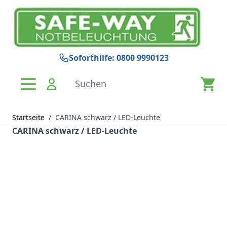
Zum Inhalt springen
Soforthilfe: 0800 9990123
Suchen
Startseite
/
CARINA schwarz / LED-Leuchte
CARINA schwarz / LED-Leuchte