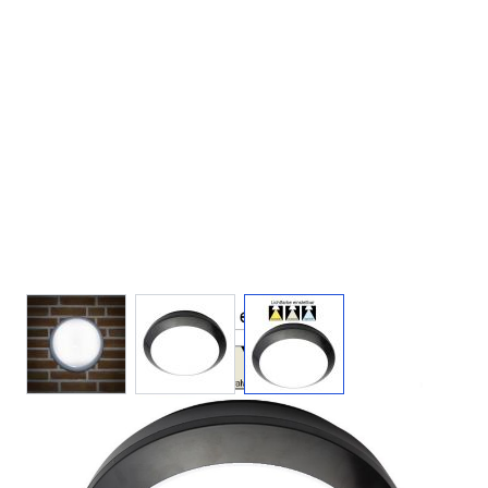
View larger image
View larger image
View larger image
220 V
16 W
1400
IP65
lm