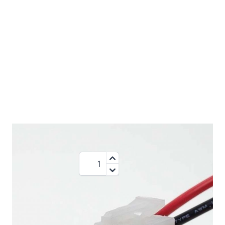
1,25 €
Menge
zzgl.MwSt.:
1,49 €
Nicht die richtige Leuchte?
Wählen Sie eine andere Leuchte aus der Kategorie: