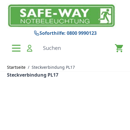
Zum Inhalt springen
Soforthilfe: 0800 9990123
Suchen
Startseite
/
Steckverbindung PL17
Steckverbindung PL17