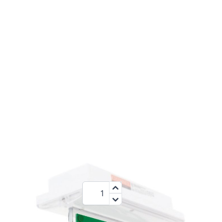
25,00 €
Menge
zzgl.MwSt.:
29,75 €