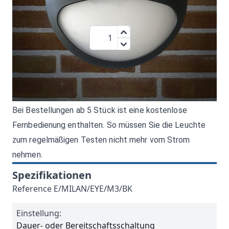
99,95 €
Menge
zzgl.MwSt.:
118,94 €
Die
EYE
Galerie 3 Deckenleuchte kann auf warm-,
neutral- und Tagesichtweiß eingestellt werden. Als
Zubehör kann eine Fernbedienung mitgeliefert werden.
Bei Bestellungen ab 5 Stück ist eine kostenlose
Fernbedienung enthalten. So müssen Sie die Leuchte
zum regelmäßigen Testen nicht mehr vom Strom
nehmen.
Spezifikationen
Reference
E/MILAN/EYE/M3/BK
Einstellung:
Dauer- oder Bereitschaftsschaltung