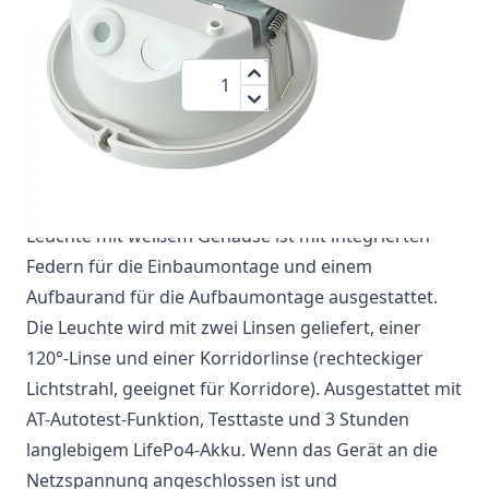
44,95 €
Menge
zzgl.MwSt.:
53,49 €
Diese multifunktionale Anti-Panik-
Notbeleuchtungsleuchte sorgt für
Orientierungsbeleuchtung bei Stromausfall. Die
Leuchte mit weißem Gehäuse ist mit integrierten
Federn für die Einbaumontage und einem
Aufbaurand für die Aufbaumontage ausgestattet.
Die Leuchte wird mit zwei Linsen geliefert, einer
120°-Linse und einer Korridorlinse (rechteckiger
Lichtstrahl, geeignet für Korridore). Ausgestattet mit
AT-Autotest-Funktion, Testtaste und 3 Stunden
langlebigem LifePo4-Akku. Wenn das Gerät an die
Netzspannung angeschlossen ist und