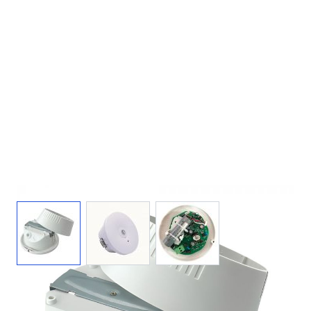
View larger image
View larger image
View larger image
220 V
3 W
180 lm
IP20