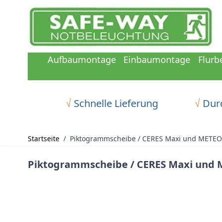
Zum Inhalt springen
Aufbaumontage
Einbaumontage
Flurb
√
Schnelle Lieferung
√
Durc
Startseite
/
Piktogrammscheibe / CERES Maxi und METEO
Piktogrammscheibe / CERES Maxi und