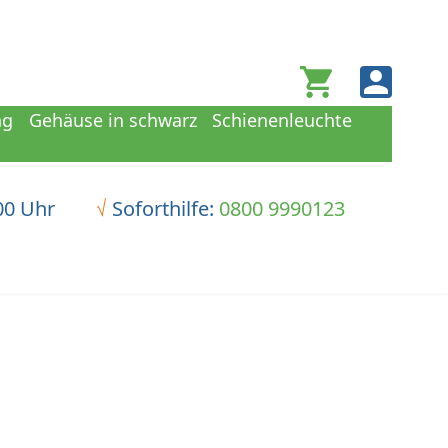
Warenkorb
ng
Gehäuse in schwarz
Schienenleuchte
00 Uhr
√
Soforthilfe:
0800 9990123