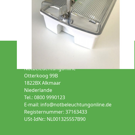
Notbeleuchtung
Seiteninfos
Notbeleuchtungonline
Otterkoog 99B
1822BX Alkmaar
Niederlande
Tel.: 0800 9990123
E-mail:
info@notbeleuchtungonline.de
Registernummer: 37163433
USt-IdNr.: NL001325557B90