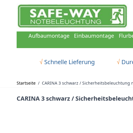
Zum Inhalt springen
Aufbaumontage
Einbaumontage
Flurb
√
Schnelle Lieferung
√
Durc
Startseite
/
CARINA 3 schwarz / Sicherheitsbeleuchtung
CARINA 3 schwarz / Sicherheitsbeleu