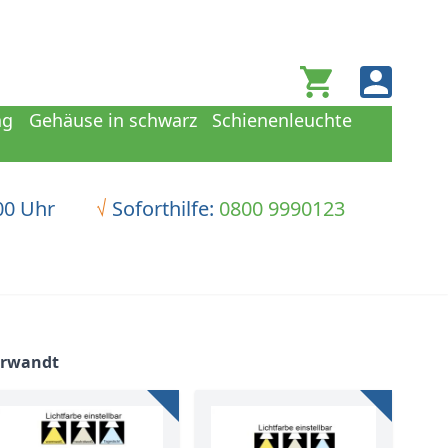
Warenkorb
ng
Gehäuse in schwarz
Schienenleuchte
00 Uhr
√
Soforthilfe:
0800 9990123
erwandt