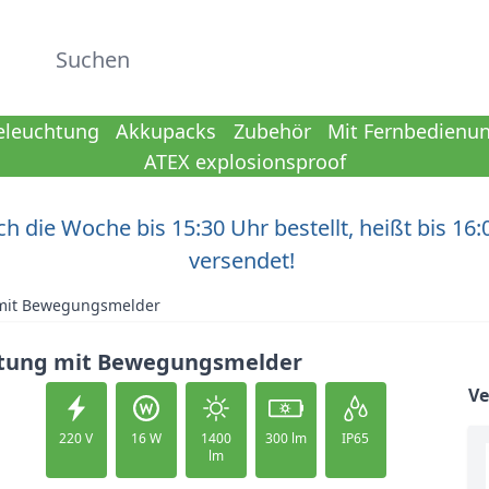
Suchen
eleuchtung
Akkupacks
Zubehör
Mit Fernbedienu
ATEX explosionsproof
h die Woche bis 15:30 Uhr bestellt, heißt bis 16:
versendet!
 mit Bewegungsmelder
chtung mit Bewegungsmelder
V
220 V
16 W
1400
300 lm
IP65
lm