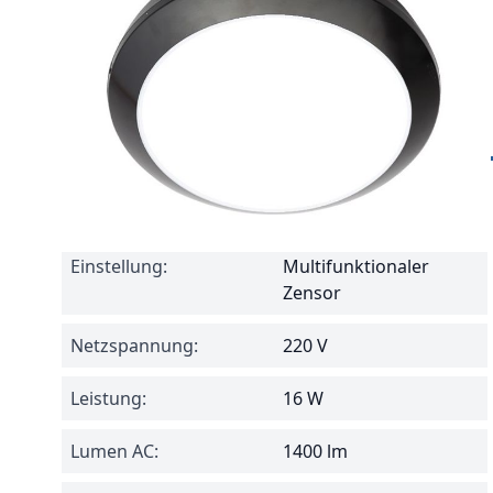
Spezifikationen
Reference
51067
Einstellung:
Multifunktionaler
Zensor
Netzspannung:
220 V
Leistung:
16 W
Lumen AC:
1400 lm