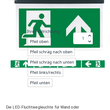
bis 27
220 V
4 W
IP20
Meter
74,95 €
Ihre Pfeilrichtung
Menge
zzgl.MwSt.:
Pfeil oben
89,19 €
Pfeil schräg nach oben
Pfeil schräg nach unten
Pfeil links/rechts
Pfeil unten
Die LED-Fluchtwegleuchte für Wand oder