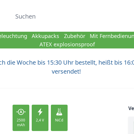
Suchen
eleuchtung
Akkupacks
Zubehör
Mit Fernbedienu
ATEX explosionsproof
h die Woche bis 15:30 Uhr bestellt, heißt bis 16:
versendet!
V
2500
2,4 V
NiCd
mAh