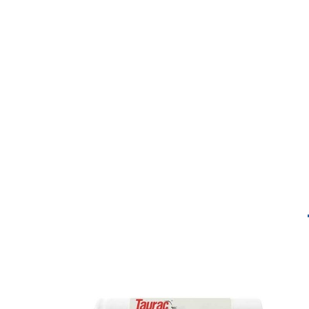
Spezifikationen
Reference
222SF
Amperage:
2500 mAh