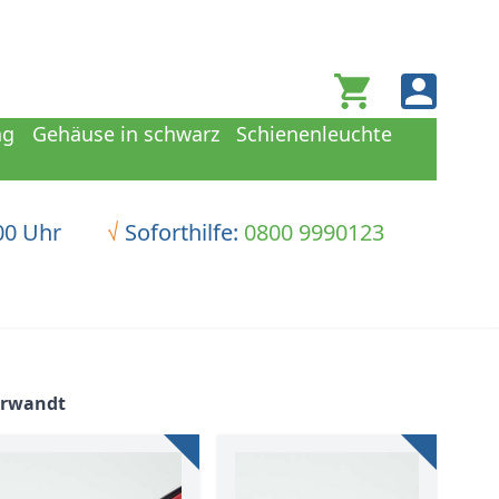
Warenkorb
ng
Gehäuse in schwarz
Schienenleuchte
00 Uhr
√
Soforthilfe:
0800 9990123
erwandt