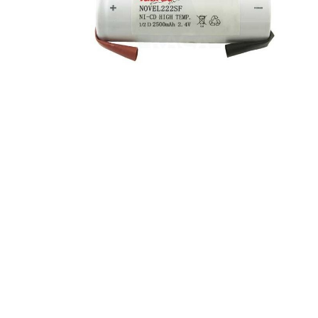
Maße:
33 x 70 mm
Volt accupack:
2,4 V
Konfiguration:
Stab
Chemie:
NiCd