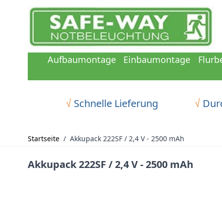
Zum Inhalt springen
Aufbaumontage
Einbaumontage
Flurb
√
Schnelle Lieferung
√
Durc
Startseite
/
Akkupack 222SF / 2,4 V - 2500 mAh
Akkupack 222SF / 2,4 V - 2500 mAh