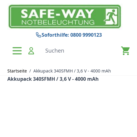
Zum Inhalt springen
Soforthilfe: 0800 9990123
Suchen
Startseite
/
Akkupack 340SFMH / 3,6 V - 4000 mAh
Akkupack 340SFMH / 3,6 V - 4000 mAh