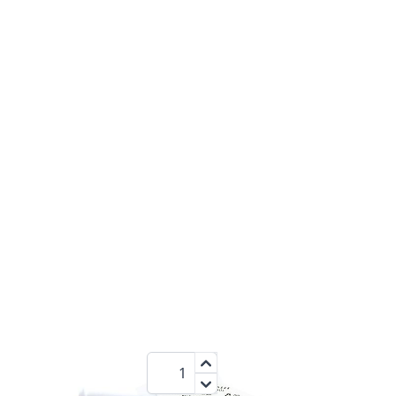
4000
3,6 V
NiMh
mAh
44,95 €
Menge
zzgl.MwSt.:
53,49 €