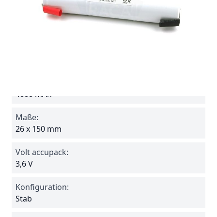
Batterie ohne Anschlußkabel, separat bestellen
siehe "Verwandt". zB.
Steckverbindung PL04
Spezifikationen
Reference
340SFMH
Amperage:
4000 mAh
Maße:
26 x 150 mm
Volt accupack:
3,6 V
Konfiguration:
Stab