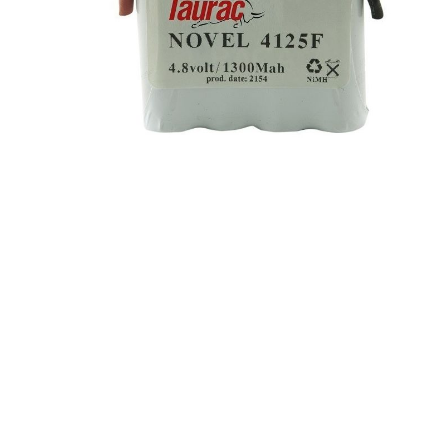
Maße:
15 x 50 x 60 mm
Volt accupack:
4,8 V
Konfiguration:
In Reihe
Chemie:
NiMh