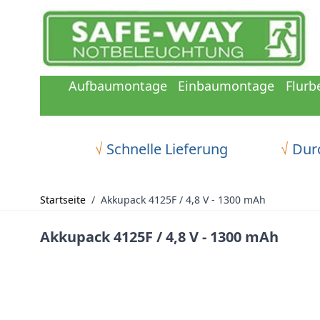
Zum Inhalt springen
Aufbaumontage
Einbaumontage
Flurb
√
Schnelle Lieferung
√
Durc
Startseite
/
Akkupack 4125F / 4,8 V - 1300 mAh
Akkupack 4125F / 4,8 V - 1300 mAh