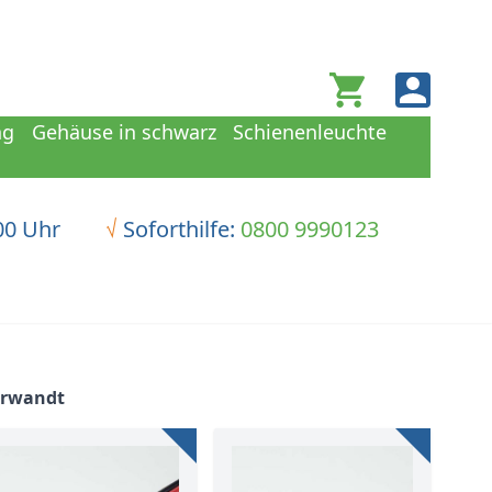
Warenkorb
ng
Gehäuse in schwarz
Schienenleuchte
00 Uhr
√
Soforthilfe:
0800 9990123
erwandt