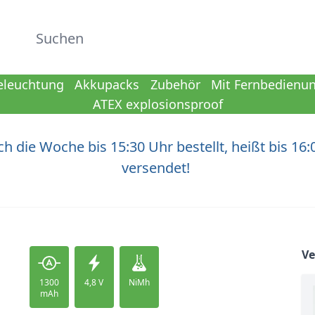
Suchen
eleuchtung
Akkupacks
Zubehör
Mit Fernbedienu
ATEX explosionsproof
h die Woche bis 15:30 Uhr bestellt, heißt bis 16:
versendet!
V
1300
4,8 V
NiMh
mAh