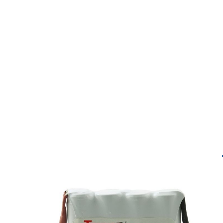
Spezifikationen
Reference
4125F
Amperage:
1300 mAh