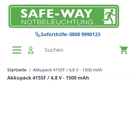
Zum Inhalt springen
Soforthilfe: 0800 9990123
Suchen
Startseite
/
Akkupack 415SF / 4,8 V - 1500 mAh
Akkupack 415SF / 4,8 V - 1500 mAh