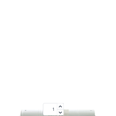
1500
4,8 V
NiCd
mAh
18,95 €
Menge
zzgl.MwSt.:
22,55 €