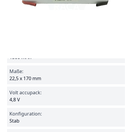
Batterie ohne Anschlußkabel, separat bestellen
siehe "Verwandt". zB.
Steckverbindung PL04
Spezifikationen
Reference
415SF
Amperage:
1500 mAh
Maße:
22,5 x 170 mm
Volt accupack:
4,8 V
Konfiguration:
Stab