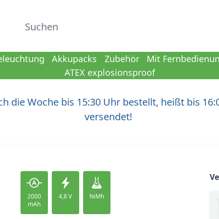
Suchen
eleuchtung
Akkupacks
Zubehör
Mit Fernbedienu
ATEX explosionsproof
h die Woche bis 15:30 Uhr bestellt, heißt bis 16:
versendet!
V
2000
4,8 V
NiMh
mAh