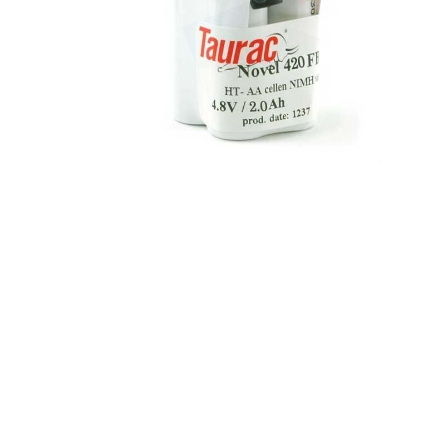
Maße:
15 x 50 x 30 mm
Volt accupack:
4,8 V
Konfiguration:
In Reihe
Chemie:
NiMh