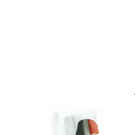
Spezifikationen
Reference
420FB
Amperage:
2000 mAh