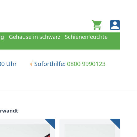
Warenkorb
ng
Gehäuse in schwarz
Schienenleuchte
00 Uhr
√
Soforthilfe:
0800 9990123
erwandt