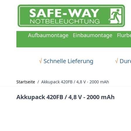
Zum Inhalt springen
Aufbaumontage
Einbaumontage
Flurb
√
Schnelle Lieferung
√
Durc
Startseite
/
Akkupack 420FB / 4,8 V - 2000 mAh
Akkupack 420FB / 4,8 V - 2000 mAh