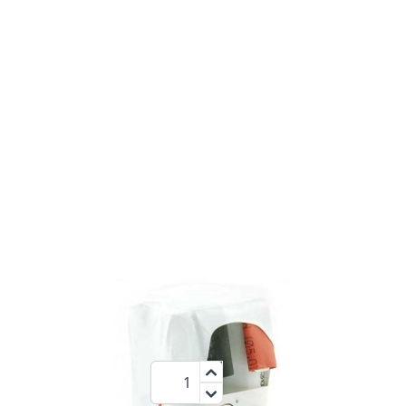
2100
4,8 V
NiMh
mAh
28,95 €
Menge
zzgl.MwSt.:
34,45 €