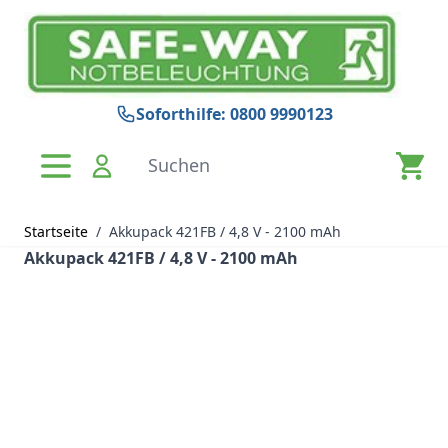
Zum Inhalt springen
Soforthilfe: 0800 9990123
Suchen
Startseite
/
Akkupack 421FB / 4,8 V - 2100 mAh
Akkupack 421FB / 4,8 V - 2100 mAh