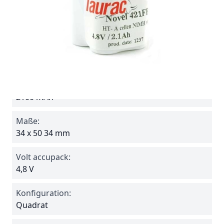
Batterie ohne Anschlußkabel, separat bestellen
siehe "Verwandt". zB.
Steckverbindung PL04
Spezifikationen
Reference
421FB
Amperage:
2100 mAh
Maße:
34 x 50 34 mm
Volt accupack:
4,8 V
Konfiguration:
Quadrat