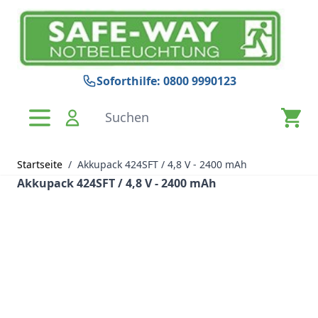
Zum Inhalt springen
Soforthilfe: 0800 9990123
Suchen
Startseite
/
Akkupack 424SFT / 4,8 V - 2400 mAh
Akkupack 424SFT / 4,8 V - 2400 mAh