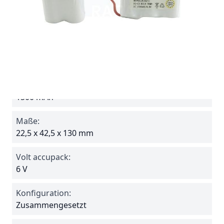
Batterie ohne Anschlußkabel, separat bestellen
siehe "Verwandt". zB.
Steckverbindung PL04
Spezifikationen
Reference
615FT
Amperage:
1500 mAh
Maße:
22,5 x 42,5 x 130 mm
Volt accupack:
6 V
Konfiguration:
Zusammengesetzt