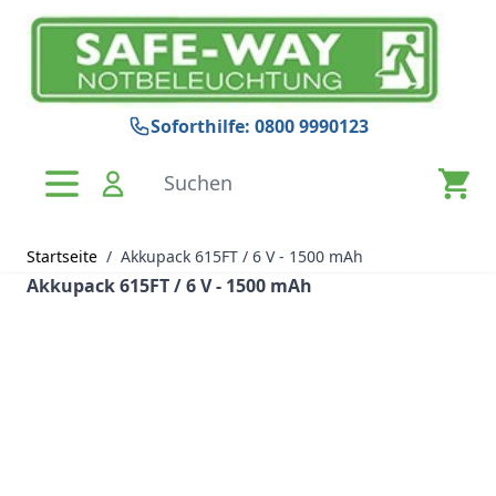
Zum Inhalt springen
Soforthilfe: 0800 9990123
Suchen
Startseite
/
Akkupack 615FT / 6 V - 1500 mAh
Akkupack 615FT / 6 V - 1500 mAh