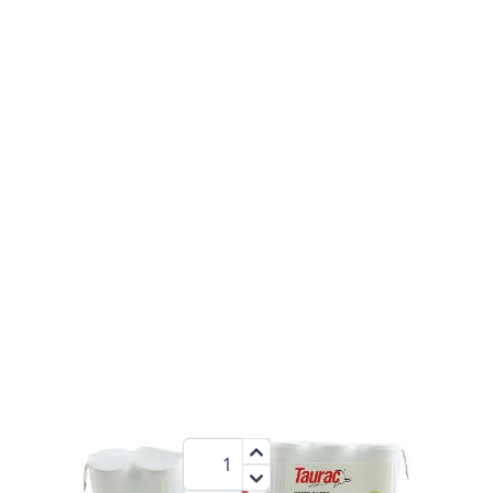
1500
6 V
NiCd
mAh
23,95 €
Menge
zzgl.MwSt.:
28,50 €