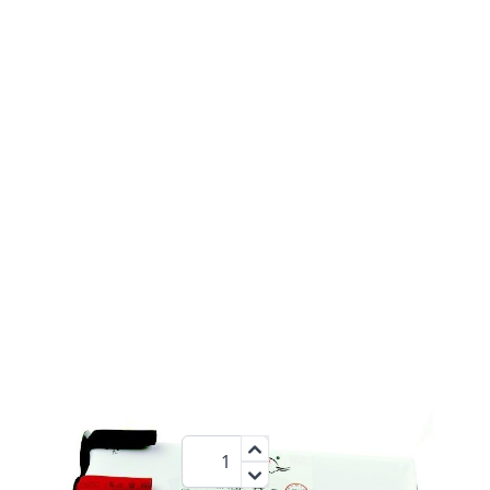
1500
7,2 V
NiCd
mAh
36,95 €
Menge
zzgl.MwSt.:
43,97 €