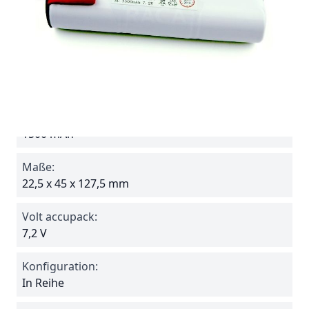
Batterie ohne Anschlußkabel, separat bestellen
siehe "Verwandt". zB.
Steckverbindung PL04
Spezifikationen
Reference
715SFP
Amperage:
1500 mAh
Maße:
22,5 x 45 x 127,5 mm
Volt accupack:
7,2 V
Konfiguration:
In Reihe