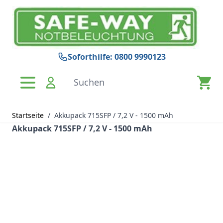
Zum Inhalt springen
Soforthilfe: 0800 9990123
Suchen
Startseite
/
Akkupack 715SFP / 7,2 V - 1500 mAh
Akkupack 715SFP / 7,2 V - 1500 mAh