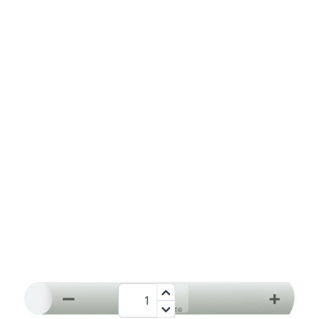
2500
7,2 V
NiCd
mAh
47,95 €
Menge
zzgl.MwSt.:
57,06 €