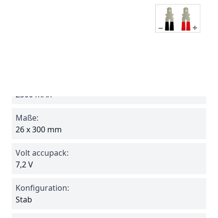
Batterie ohne Anschlußkabel, separat bestellen
siehe "Verwandt". zB.
Steckverbindung PL04
Spezifikationen
Reference
720SF
Amperage:
2500 mAh
Maße:
26 x 300 mm
Volt accupack:
7,2 V
Konfiguration:
Stab